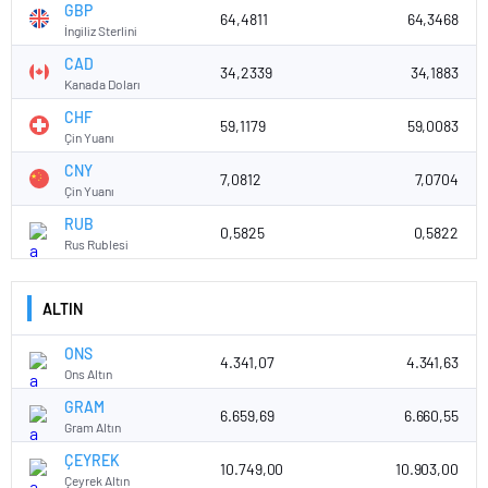
GBP
64,4811
64,3468
İngiliz Sterlini
CAD
34,2339
34,1883
Kanada Doları
CHF
59,1179
59,0083
Çin Yuanı
CNY
7,0812
7,0704
Çin Yuanı
RUB
0,5825
0,5822
Rus Rublesi
ALTIN
ONS
4.341,07
4.341,63
Ons Altın
GRAM
6.659,69
6.660,55
Gram Altın
ÇEYREK
10.749,00
10.903,00
Çeyrek Altın