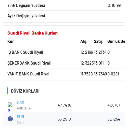
Yıllık Değişim Yüzdesi
% 10.99
Aylık Değişim yüzdesi
Suudi Riyali Banka Kurları
Kur
Alış
Satış
Günlük Değ
İŞ BANK Suudi Riyali
12.2166
13.2134
0
ŞEKERBANK Suudi Riyali
12.3225
13.011
0
VAKIF BANK Suudi Riyal
11.7529
13.7549
0.0281
DÖVİZ KURLARI
USD
47,7436
47,6787
ABD Doları
EUR
55,2510
55,1254
Euro