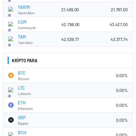
YARIM
21.499,00
21.787,00
Yarım Altın
CUM
42.798,00
43.427,00
Cumhuriyet
TAM
42.539,77
43.377,74
Tam Altın
KRİPTO PARA
BTC
0.00%
Bitcoin
LTC
0.00%
Litecoin
ETH
0.00%
Ethereum
XRP
0.00%
Ripple
BCH
0.00%