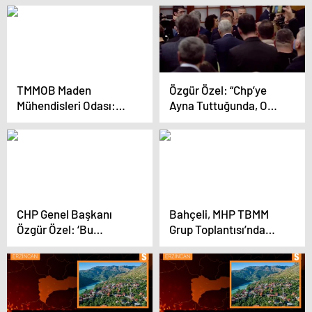
soruşturmada şirketin
duyurusunda bulundu
Türkiye müdürü ifade
verdi
TMMOB Maden
Özgür Özel: “Chp’ye
Mühendisleri Odası:
Ayna Tuttuğunda, O
“İliç Çöpler Altın
Aynayı Sana Çevirirler.
Madeni Kapatılmalı,
İşletme Ruhsatları İptal
Edilmelidir. Sömürge
Madenciliğine Son
Verilmelidir”
CHP Genel Başkanı
Bahçeli, MHP TBMM
Özgür Özel: ‘Bu
Grup Toplantısı’nda
gidişata bir kırmızı ışık
konuştu: (1)
yakılmazsa 1 Nisan’dan
sonrası felakettir’