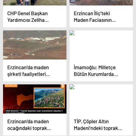
CHP Genel Başkan
Erzincan İliç’teki
Yardımcısı Zeliha
Maden Faciasının
Aksaz Şahbaz,
Ardından… Anagold’un
Kütahya’da altın
da Hisse Sahibi Olduğu
madeni açılmasına
Şirket Artvin’de
karşı uyarıda bulundu
Faaliyetlerine Devam
Ediyor
Erzincan’da maden
İmamoğlu: Milletçe
şirketi faaliyetleri
Bütün Kurumlarda
hayvancılığı bitirdi
Partizanlığı Bırakmak,
Partizanlıktan Arınmak
Gerekir
Erzincan’da maden
TİP, Çöpler Altın
ocağındaki toprak
Madeni’ndeki toprak
kaymasıyla ilgili
kaymasıyla ilgili suç