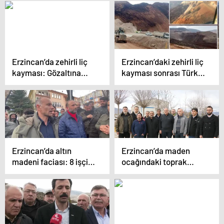
yaşandı
Erdoğan’a: “Tehditte
Bulunmaya,
Vatandaşın Gözüne
Baka Baka Yalan
Söylemeye Devam
Ediyor”
Erzincan’da zehirli liç
Erzincan’daki zehirli liç
kayması: Gözaltına
kayması sonrası Türk
alınanlar adliyeye sevk
Toraks Derneği’nden
edildi
uyarı
Erzincan’da altın
Erzincan’da maden
madeni faciası: 8 işçi
ocağındaki toprak
gözaltına alındı
kaymasıyla ilgili bilim
insanları
incelemelerde bulundu