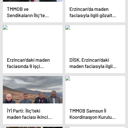
TMMOB ve
Erzincan’da maden
Sendikaların İliç’te
faciasıyla ilgili gözaltı
Maden Alanına Girişi
sayısı 9’a yükseldi
Yasaklandı.
Erzincan’daki maden
DİSK, Erzincan’daki
faciasında 9 işçi
maden faciasıyla ilgili
kurtarılmaya çalışılıyor
basın açıklaması yaptı
İYİ Parti: İliç’teki
TMMOB Samsun İl
maden faciası ikinci
Koordinasyon Kurulu:
Çernobil vakasıdır
Çöpler Kompleks