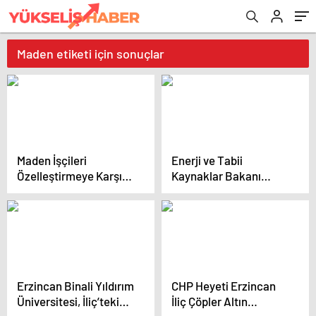
Maden etiketi için sonuçlar
Maden İşçileri
Enerji ve Tabii
Özelleştirmeye Karşı
Kaynaklar Bakanı
Eylemde
Alparslan Bayraktar,
Eskişehir’i dünya
klasmanında ilk 5’e
sokacak faaliyetlerden
bahsetti
Erzincan Binali Yıldırım
CHP Heyeti Erzincan
Üniversitesi, İliç’teki
İliç Çöpler Altın