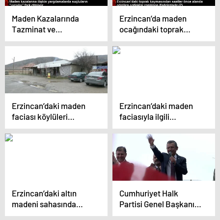
Maden Kazalarında
Erzincan’da maden
Tazminat ve
ocağındaki toprak
Kusurluluk Boyutu
kaymasıyla ilgili
Değerlendirilmeli
tutuklanan zanlıların
ifadeleri
Erzincan’daki maden
Erzincan’daki maden
faciası köylüleri
faciasıyla ilgili
tedirgin ediyor
soruşturmada
gözaltına alınan
şirketin Türkiye
müdürü yurt dışı yasağı
ile serbest bırakıldı
Erzincan’daki altın
Cumhuriyet Halk
madeni sahasında
Partisi Genel Başkanı
toprak kayması
Özgür Özel’den