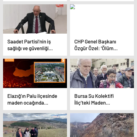
Altın Madeni Ocağının
Madeni’ni Ziyaret Etti
Çevresel Etkilerini
Araştırıyor
Saadet Partisi’nin iş
CHP Genel Başkanı
sağlığı ve güvenliği
Özgür Özel: ‘Ölüm
araştırma önergesi
madenciliğin fıtratında
reddedildi
var’ demek insanımızı
kandırmaktır
Elazığ’ın Palu ilçesinde
Bursa Su Kolektifi
maden ocağında
İliç’teki Maden
göçük meydana geldi
Faciasının Sorumluları
Hakkında Suç
Duyurusunda Bulundu