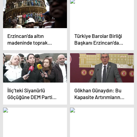
Maden İşletmesi derhal
kapatılmalıdır
Erzincan’da altın
Türkiye Barolar Birliği
madeninde toprak
Başkanı Erzincan’daki
kayması: 9 işçi hala
Maden Faciasını
kayıp
Ziyaret Etti
İliç’teki Siyanürlü
Gökhan Günaydın: Bu
Göçüğüne DEM Parti
Kapasite Artırımlarının
Heyeti Alınmadı
Sonrasında Orada O
Felaket Meydana
Gelmiştir.