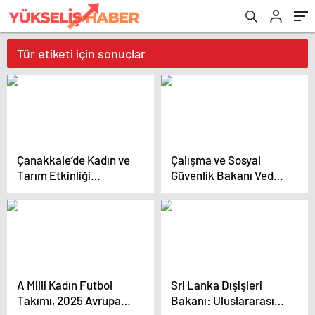
Tür etiketi için sonuçlar
Çanakkale’de Kadın ve
Çalışma ve Sosyal
Tarım Etkinliği
Güvenlik Bakanı Vedat
Düzenlendi
Işıkhan, Adana’da bin
500 kişinin istihdam
edileceğini açıkladı
A Milli Kadın Futbol
Sri Lanka Dışişleri
Takımı, 2025 Avrupa
Bakanı: Uluslararası