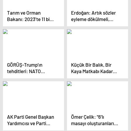
Tarım ve Orman
Erdoğan: Artık sözler
Bakanı: 2023’te 11 bin
eyleme dökülmeli,
284 yaban hayvanı
Gazze’de garantörlüğe
tedavi edilip doğal
hazırız
yaşam alanlarına
bırakıldı
GÖRÜŞ-Trump’ın
Küçük Bir Balık, Bir
tehditleri: NATO
Kaya Matkabı Kadar
Türkiye gerçeğine yeni
Yüksek Ses Çıkarıyor
uyanıyor
AK Parti Genel Başkan
Ömer Çelik: “6’lı
Yardımcısı ve Parti
masayı oluşturanların
Sözcüsü Çelik: “6’lı
milletten özür borcu