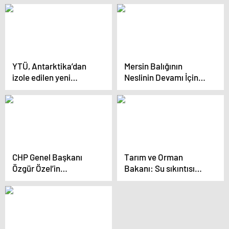
masayı oluşturanların
var”
milletten özür borcu
var”
YTÜ, Antarktika’dan
Mersin Balığının
izole edilen yeni
Neslinin Devamı İçin
bakteri türleriyle enerji
Sosyal Medya
tasarrufu sağlayacak
Çalışmaları
bir ürün geliştirmeyi
Yürütülüyor
hedefliyor
CHP Genel Başkanı
Tarım ve Orman
Özgür Özel’in
Bakanı: Su sıkıntısı
Korumaları ile
yaşayan ülkeler
Gazeteciler Arasında
arasında yer alabiliriz
Arbede Yaşandı