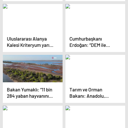
Şampiyonası
Mimaride Değişim
Elemeleri’nde
Zamanı Geldi
Rakiplerini Belirledi
Uluslararası Alanya
Cumhurbaşkanı
Kalesi Kriteryum yarışı
Erdoğan: “DEM ile
gerçekleştirildi
demlendi”
Bakan Yumaklı: “11 bin
Tarım ve Orman
284 yaban hayvanını
Bakanı: Anadolu,
tedavi edip doğal
Yabani Bitki Türlerine
yaşam alanlarına
Ev Sahipliği Yapıyor
bıraktık”