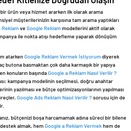
ı bir ürün veya hizmet ararken ilk olarak arama
iyel müşterilerinizin karşısına tam arama yaptıkları
s Reklam
ve
Google Reklam
modellerini aktif olarak
ampanya ile nokta atışı hedefleme yaparak dönüşüm
dım atarken
Google Reklam Vermek İstiyorum
diyerek
kaç butona basmaktan çok daha karmaşık bir yapıya
ilen konuların başında
Google a Reklam Nasıl Verilir ?
ası; kampanya modelinin seçilmesi, doğru anahtar
erinin yazılması ve bütçe optimizasyonlarının yapılması
üreçler,
Google Ads Reklam Nasıl Verilir ?
sorusu için de
r.
nız, bütçenizi boşa harcamamak adına süreci bir bilene
l destek almak, hem
Google a Reklam Vermek
hem de