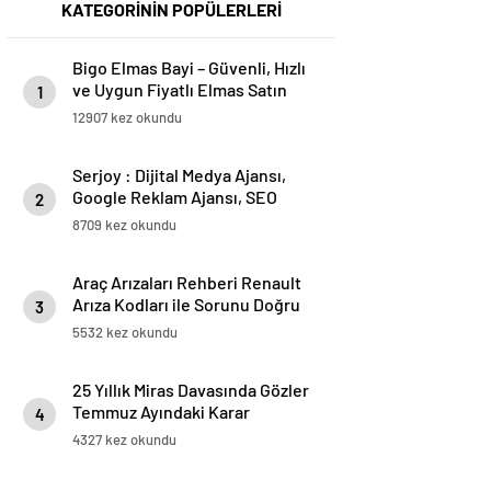
KATEGORİNİN POPÜLERLERİ
Bigo Elmas Bayi – Güvenli, Hızlı
ve Uygun Fiyatlı Elmas Satın
1
Almanın Yeni Adresi
12907 kez okundu
Serjoy : Dijital Medya Ajansı,
Google Reklam Ajansı, SEO
2
Ajansı ve Web Tasarım Ajansı
8709 kez okundu
Araç Arızaları Rehberi Renault
Arıza Kodları ile Sorunu Doğru
3
Teşhis Etme
5532 kez okundu
25 Yıllık Miras Davasında Gözler
Temmuz Ayındaki Karar
4
Duruşmasına Çevrildi
4327 kez okundu