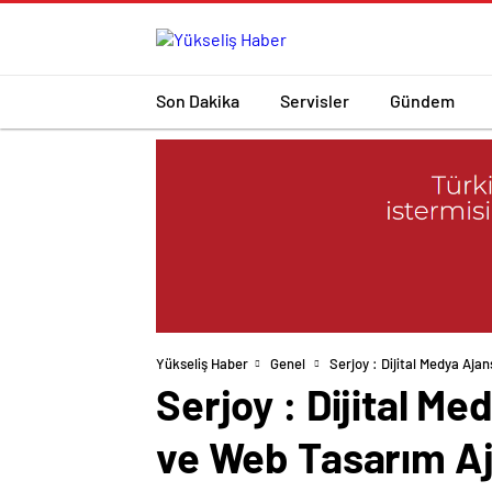
Son Dakika
Servisler
Gündem
Yükseliş Haber
Genel
Serjoy : Dijital Medya Aja
Serjoy : Dijital M
ve Web Tasarım Aj