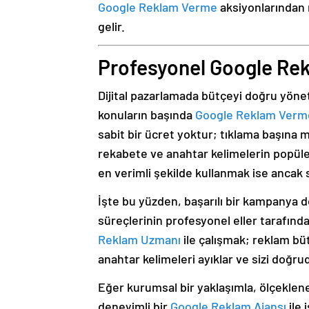
Google Reklam Verme
aksiyonlarından 
gelir.
Profesyonel Google Re
Dijital pazarlamada bütçeyi doğru yönet
konuların başında
Google Reklam Verme 
sabit bir ücret yoktur; tıklama başına 
rekabete ve anahtar kelimelerin popüler
en verimli şekilde kullanmak ise ancak 
İşte bu yüzden, başarılı bir kampanya 
süreçlerinin profesyonel eller tarafın
Reklam Uzmanı
ile çalışmak; reklam büt
anahtar kelimeleri ayıklar ve sizi doğr
Eğer kurumsal bir yaklaşımla, ölçeklene
deneyimli bir
Google Reklam Ajansı
ile 