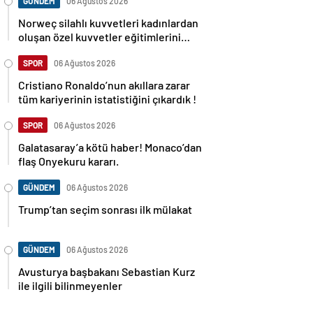
GÜNDEM
06 Ağustos 2026
Norweç silahlı kuvvetleri kadınlardan
oluşan özel kuvvetler eğitimlerini
başlattı.
SPOR
06 Ağustos 2026
Cristiano Ronaldo’nun akıllara zarar
tüm kariyerinin istatistiğini çıkardık !
SPOR
06 Ağustos 2026
Galatasaray’a kötü haber! Monaco’dan
flaş Onyekuru kararı.
GÜNDEM
06 Ağustos 2026
Trump’tan seçim sonrası ilk mülakat
GÜNDEM
06 Ağustos 2026
Avusturya başbakanı Sebastian Kurz
ile ilgili bilinmeyenler