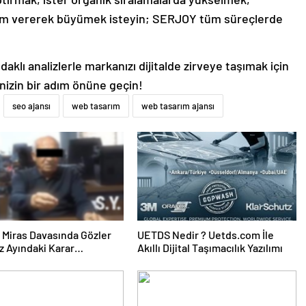
lam vererek büyümek isteyin; SERJOY tüm süreçlerde
aklı analizlerle markanızı dijitalde zirveye taşımak için
inizin bir adım önüne geçin!
seo ajansı
web tasarım
web tasarım ajansı
ık Miras Davasında Gözler
UETDS Nedir ? Uetds.com İle
 Ayındaki Karar
Akıllı Dijital Taşımacılık Yazılımı
sına Çevrildi