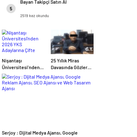
Bayan Takipçi Satın Al
5
2519 kez okundu
Nişantaşı
25 Yıllık Miras
Üniversitesi’nden
Davasında Gözler
2026 YKS
Temmuz Ayındaki
Adaylarına Çifte
Karar Duruşmasına
Güvence: Sabit
Çevrildi
Ücret ve Kesintisiz
Burs
Serjoy : Dijital Medya Ajansı, Google