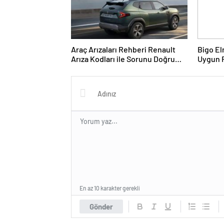
Araç Arızaları Rehberi Renault
Bigo El
Arıza Kodları ile Sorunu Doğru
Uygun F
Teşhis Etme
Almanın
En az 10 karakter gerekli
Gönder