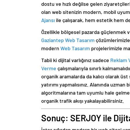
dostu ve hızlı değilse gelen ziyaretçile
olan web sitenizin modern, mobil uyumlu
Ajansı
ile çalışarak, hem estetik hem de 
Özellikle bölgesel pazarda güçlenmek v
Gaziantep Web Tasarım
çözümlerimizle
modern
Web Tasarım
projelerimizle mar
Tabii ki dijital varlığınız sadece
Reklam 
Verme
çalışmalarıyla sınırlı kalmamalı
organik aramalarda da kalıcı olarak üs
yatırımı yapmalısınız. Alanında uzman b
algoritmalarına tam uyumlu hale gelmes
organik trafik akışı yakalayabilirsiniz.
Sonuç: SERJOY ile Diji
İster sıfırdan modern bir web sitesi ya