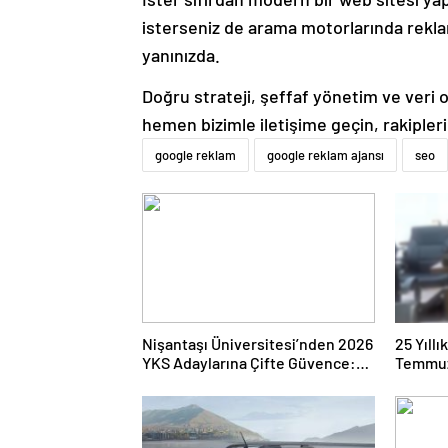
isterseniz de arama motorlarında rek
yanınızda.
Doğru strateji, şeffaf yönetim ve veri od
hemen bizimle iletişime geçin, rakipler
google reklam
google reklam ajansı
seo
Nişantaşı Üniversitesi’nden 2026
25 Yıll
YKS Adaylarına Çifte Güvence:
Temmuz
Sabit Ücret ve Kesintisiz Burs
Duruşma