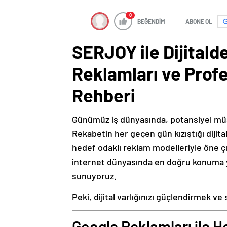
0
BEĞENDİM
ABONE OL
SERJOY ile Dijitald
Reklamları ve Prof
Rehberi
Günümüz iş dünyasında, potansiyel müşte
Rekabetin her geçen gün kızıştığı dijita
hedef odaklı reklam modelleriyle öne ç
internet dünyasında en doğru konuma 
sunuyoruz.
Peki, dijital varlığınızı güçlendirmek ve
Google Reklamları ile H