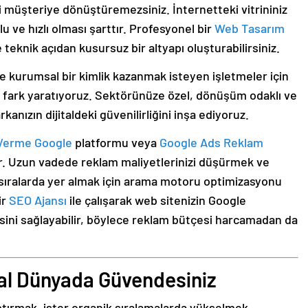
ri müşteriye dönüştüremezsiniz. İnternetteki vitrininiz
 ve hızlı olması şarttır. Profesyonel bir
Web Tasarım
teknik açıdan kusursuz bir altyapı oluşturabilirsiniz.
e kurumsal bir kimlik kazanmak isteyen işletmeler için
 fark yaratıyoruz. Sektörünüze özel, dönüşüm odaklı ve
kanızın dijitaldeki güvenilirliğini inşa ediyoruz.
Verme Google
platformu veya
Google Ads Reklam
dır. Uzun vadede reklam maliyetlerinizi düşürmek ve
t sıralarda yer almak için arama motoru optimizasyonu
ir
SEO Ajansı
ile çalışarak web sitenizin Google
ini sağlayabilir, böylece reklam bütçesi harcamadan da
tal Dünyada Güvendesiniz
ptırmak, ister organik sıralamalarda yükselmek,