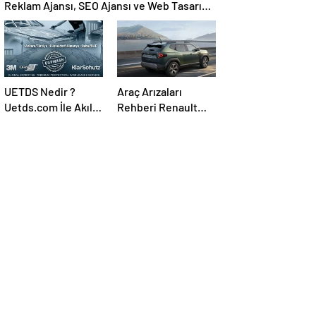
Reklam Ajansı, SEO Ajansı ve Web Tasarım
Ajansı
UETDS Nedir ?
Araç Arızaları
Uetds.com İle Akıllı
Rehberi Renault
Dijital Taşımacılık
Arıza Kodları ile
Yazılımı
Sorunu Doğru
Teşhis Etme