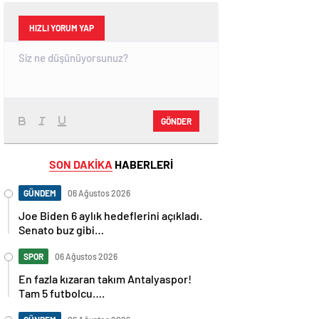
HIZLI YORUM YAP
GÖNDER
SON DAKİKA
HABERLERİ
GÜNDEM
06 Ağustos 2026
Joe Biden 6 aylık hedeflerini açıkladı.
Senato buz gibi…
SPOR
06 Ağustos 2026
En fazla kızaran takım Antalyaspor!
Tam 5 futbolcu….