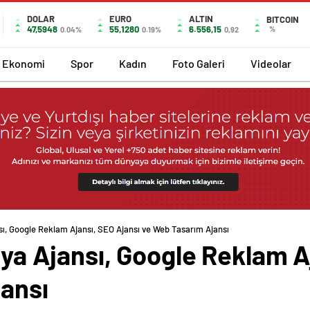
DOLAR
EURO
ALTIN
BITCOIN
47,5948
55,1280
6.556,15
%
0.04%
0.19%
0,92
Ekonomi
Spor
Kadın
Foto Galeri
Videolar
nsı, Google Reklam Ajansı, SEO Ajansı ve Web Tasarım Ajansı
edya Ajansı, Google Reklam A
ansı