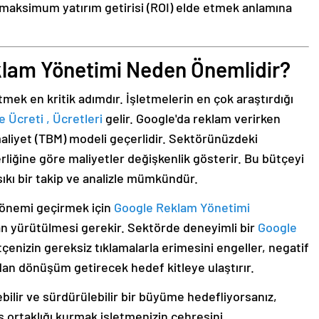
maksimum yatırım getirisi (ROI) elde etmek anlamına
klam Yönetimi Neden Önemlidir?
mek en kritik adımdır. İşletmelerin en çok araştırdığı
Ücreti , Ücretleri
gelir. Google'da reklam verirken
maliyet (TBM) modeli geçerlidir. Sektörünüzdeki
liğine göre maliyetler değişkenlik gösterir. Bu bütçeyi
sıkı bir takip ve analizle mümkündür.
dönemi geçirmek için
Google Reklam Yönetimi
dan yürütülmesi gerekir. Sektörde deneyimli bir
Google
çenizin gereksiz tıklamalarla erimesini engeller, negatif
udan dönüşüm getirecek hedef kitleye ulaştırır.
bilir ve sürdürülebilir bir büyüme hedefliyorsanız,
iş ortaklığı kurmak işletmenizin çehresini