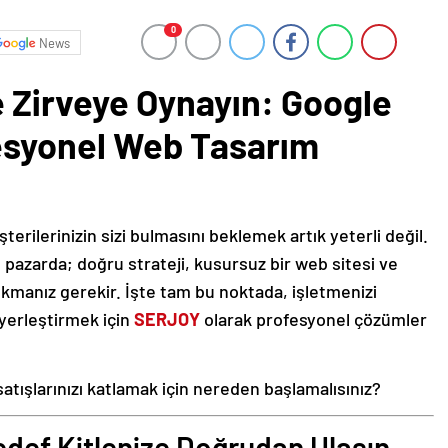
0
News
e Zirveye Oynayın: Google
esyonel Web Tasarım
rilerinizin sizi bulmasını beklemek artık yeterli değil.
l pazarda; doğru strateji, kusursuz bir web sitesi ve
ıkmanız gerekir. İşte tam bu noktada, işletmenizi
yerleştirmek için
SERJOY
olarak profesyonel çözümler
 satışlarınızı katlamak için nereden başlamalısınız?
edef Kitlenize Doğrudan Ulaşın