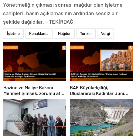
Yönetmeliğin çıkması sonrası mağdur olan işletme
sahipleri, basın açıklamasının ardından sessiz bir
şekilde dağıldılar. – TEKİRDAĞ
İşletme
Konaklama
Mağdur
Turizm
Vergi
Hazine ve Maliye Bakanı
BAE Büyükelçiliği,
Mehmet Şimşek, zorunlu afet
Uluslararası Kadınlar Günü
sigortasının kapsamını
etkinliği düzenledi
genişletmeyi düşündüklerini
açıkladı