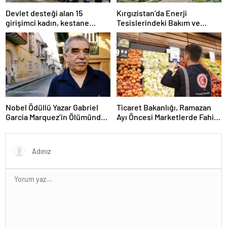
Devlet desteği alan 15
Kırgızistan’da Enerji
girişimci kadın, kestane
Tesislerindeki Bakım ve
işleme tesisi kurdu
Onarım Çalışmaları Nedeniyle
Enerji Tüketimine Sınırlama
Getirildi
Nobel Ödüllü Yazar Gabriel
Ticaret Bakanlığı, Ramazan
Garcia Marquez’in Ölümünden
Ayı Öncesi Marketlerde Fahiş
Sonra Yayımlanan İlk Roman
Fiyat Denetimi Yaptı