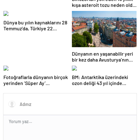
kışa asteroit tozu neden oldu
| Araştırma
Dünya bu yılın kaynaklarını 28
Temmuz’da, Türkiye 22
Haziran’da tüketti
Dünyanın en yaşanabilir yeri
bir kez daha Avusturya’nın
başkenti Viyana oldu
Fotoğraflarla dünyanın birçok
BM: Antarktika üzerindeki
yerinden ‘Süper Ay’
ozon deliği 43 yıl içinde
manzaraları
tamamen iyileşebilir