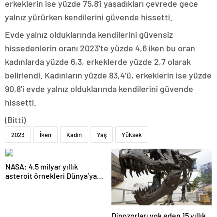
erkeklerin ise yüzde 75,8’i yaşadıkları çevrede gece
yalnız yürürken kendilerini güvende hissetti.
Evde yalnız olduklarında kendilerini güvensiz
hissedenlerin oranı 2023’te yüzde 4,6 iken bu oran
kadınlarda yüzde 6,3, erkeklerde yüzde 2,7 olarak
belirlendi. Kadınların yüzde 83,4’ü, erkeklerin ise yüzde
90,8’i evde yalnız olduklarında kendilerini güvende
hissetti.
(Bitti)
2023
İken
Kadın
Yaş
Yüksek
NASA: 4.5 milyar yıllık
asteroit örnekleri Dünya’ya
getirildi; yaşamın
başlangıcına ışık tutabilir
Dinozorları yok eden 15 yıllık