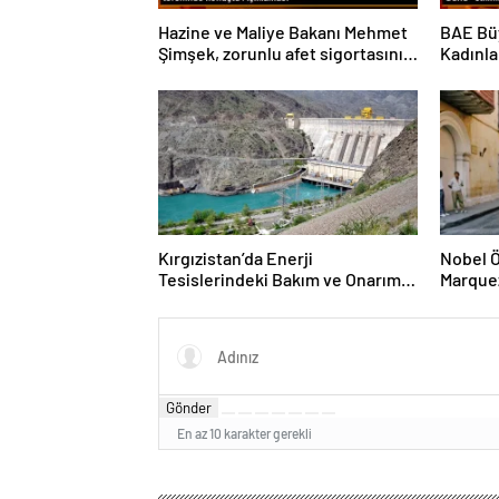
Hazine ve Maliye Bakanı Mehmet
BAE Büy
Şimşek, zorunlu afet sigortasının
Kadınla
kapsamını genişletmeyi
düşündüklerini açıkladı
Kırgızistan’da Enerji
Nobel Ö
Tesislerindeki Bakım ve Onarım
Marque
Çalışmaları Nedeniyle Enerji
Yayımla
Tüketimine Sınırlama Getirildi
Gönder
En az 10 karakter gerekli