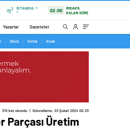
İMSAK'A
İSTANBUL
02:00
KALAN SÜRE
°
Yazarlar
Gazeteler
r
Döviz
Emtia
Kredi
315 kez okundu
|
Güncelleme: 23 Şubat 2024 00:33
r Parçası Üretim