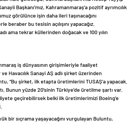
ayii Başkanı’mız, Kahramanmaraş’a pozitif ayrımcılık
ğumuz görülünce işin daha ileri taşınacağını
le beraber bu tesisin açılışını yapacağız.
adı ama tekrar küllerinden doğacak ve 100 yılın
araş iş dünyasının girişimleriyle faaliyet
e Havacılık Sanayi AŞ adlı şirket üzerinden
ntu, “Bu şirket, ilk etapta üretimlerini TUSAŞ’a yapacak.
ı. Bunun yüzde 20’sinin Türkiye’de üretilme şartı var.
aaliyete geçirebilirsek belki ilk üretimlerimizi Boeing’e
.
yük bir sıçrama yaşayacağını vurgulayan Buluntu,