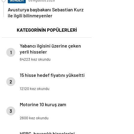
GÜNDEM
09 Ağustos 2026
Avusturya başbakanı Sebastian Kurz
ile ilgili bilinmeyenler
KATEGORİNİN POPÜLERLERİ
Yabancı ilgisini üzerine çeken
yerli hisseler
1
64223 kez okundu
15 hisse hedef fiyatını yükseltti
2
12120 kez okundu
Motorine 10 kuruş zam
3
2600 kez okundu
HSBC, havacılık hisselerini