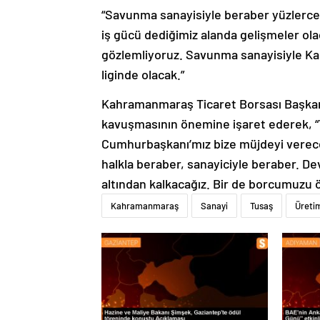
“Savunma sanayisiyle beraber yüzlerce yen
iş gücü dediğimiz alanda gelişmeler ola
gözlemliyoruz. Savunma sanayisiyle Ka
liginde olacak.”
Kahramanmaraş Ticaret Borsası Başkanı 
kavuşmasının önemine işaret ederek, “
Cumhurbaşkanı’mız bize müjdeyi verec
halkla beraber, sanayiciyle beraber. De
altından kalkacağız. Bir de borcumuzu ö
Kahramanmaraş
Sanayi
Tusaş
Üreti