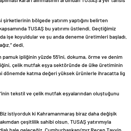
apılması kararı alınmasının ardından TUSAŞ’a yer tahsis
şirketlerinin bölgede yatırım yaptığını belirten
kapsamında TUSAŞ bu yatırımı üstlendi. Geçtiğimiz
nada işe koyuldular ve şu anda deneme üretimleri başladı.
ağız.” dedi.
n pamuk ipliğinin yüzde 55’ini, dokuma, örme ve denim
iğini, çelik mutfak eşya sektöründe de ülke üretiminin
yeni dönemde katma değeri yüksek ürünlerle ihracatta lig
inin tekstil ve çelik mutfak eşyalarından oluştuğunu
Biz istiyorduk ki Kahramanmaraş biraz daha değişik
kımdan çeşitlilik sahibi olsun. TUSAŞ yatırımıyla
dialı hale geleceğiz. Cumhurbaşkanı’mız Recep Tayyip