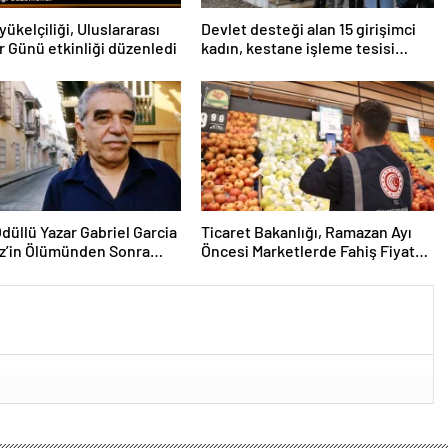
ükelçiliği, Uluslararası
Devlet desteği alan 15 girişimci
r Günü etkinliği düzenledi
kadın, kestane işleme tesisi
kurdu
düllü Yazar Gabriel Garcia
Ticaret Bakanlığı, Ramazan Ayı
z’in Ölümünden Sonra
Öncesi Marketlerde Fahiş Fiyat
nan İlk Roman
Denetimi Yaptı