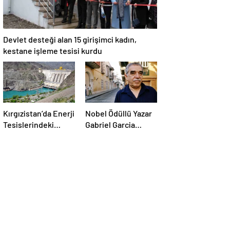
Devlet desteği alan 15 girişimci kadın,
kestane işleme tesisi kurdu
Kırgızistan’da Enerji
Nobel Ödüllü Yazar
Tesislerindeki
Gabriel Garcia
Bakım ve Onarım
Marquez’in
Çalışmaları
Ölümünden Sonra
Nedeniyle Enerji
Yayımlanan İlk
Tüketimine
Roman
Sınırlama Getirildi