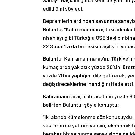
Sanayii Başkanlığınca şehirde yatırım y
edildiğini söyledi.
Depremlerin ardından savunma sanayisi 
Buluntu, “Kahramanmaraş’taki adımlar 
nisan ayı gibi Türkoğlu OSB’deki bir bi
22 Şubat’ta da bu tesisin açılışını yapac
Buluntu, Kahramanmaraş’ın, Türkiye’ni
kumaşlarda yaklaşık yüzde 20’sini ürett
yüzde 70’ini yaptığını dile getirerek, 
değiştireceklerine inandığını ifade etti.
Kahramanmaraş’ın ihracatının yüzde 80’
belirten Buluntu, şöyle konuştu:
“İki alanda kümelenme söz konusuydu. 
sektörlerde yatırım yapsın, ekonomik ba
beraber biz savunma sanayisinde de id