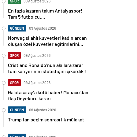
SPOR
09 Ağustos 2026
En fazla kızaran takım Antalyaspor!
Tam 5 futbolcu….
GÜNDEM
09 Ağustos 2026
Norweç silahlı kuvvetleri kadınlardan
oluşan özel kuvvetler eğitimlerini
başlattı.
SPOR
09 Ağustos 2026
Cristiano Ronaldo’nun akıllara zarar
tüm kariyerinin istatistiğini çıkardık !
SPOR
09 Ağustos 2026
Galatasaray’a kötü haber! Monaco’dan
flaş Onyekuru kararı.
GÜNDEM
09 Ağustos 2026
Trump’tan seçim sonrası ilk mülakat