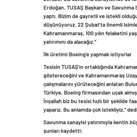
Erdoğan, TUSAŞ Başkanı ve Savunma San
yaptı. Bizim de gayretli ve istekli oldu
düşünüyoruz. 22 Şubat’ta önemli isimler
Kahramanmaraş, 100 yılın felaketini yaş
yatırımını da alacağız.”
İlk üretimi Boeing’e yapmak istiyorlar
Tesisin TUSAŞ’ın ortaklığında Kahramanm
göstereceğini ve Kahramanmaraş Uzay v
çalışmalarını yürüteceğini anlatan Bulu
Türkiye, Boeing firmasından uçak almışt
İnşallah biz bu tesisi hızlı bir şekilde f
yaparız. Bu anlamda çok istekliyiz.” dedi
Savunma sanayisi yatırımıyla kentin bü
şunları kaydetti: