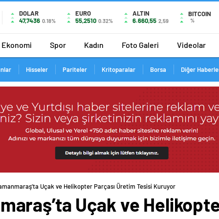
DOLAR
EURO
ALTIN
BITCOIN
47,7436
55,2510
6.660,55
%
0.18%
0.32%
2,59
Ekonomi
Spor
Kadın
Foto Galeri
Videolar
ınlar
Hisseler
Pariteler
Kritoparalar
Borsa
Diğer Haberle
manmaraş’ta Uçak ve Helikopter Parçası Üretim Tesisi Kuruyor
araş’ta Uçak ve Helikopte