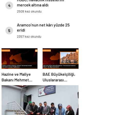
mercek altına aldı
4
2509 kez okundu
Aramco’nun net kârı yüzde 25
eridi
5
2357 kez okundu
Hazine ve Maliye
BAE Büyükelçiliği,
Bakanı Mehmet
Uluslararası
Şimşek, zorunlu
Kadınlar Günü
afet sigortasının
etkinliği düzenledi
kapsamını
genişletmeyi
düşündüklerini
açıkladı