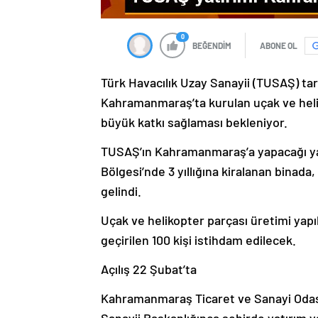
0
BEĞENDİM
ABONE OL
Türk Havacılık Uzay Sanayii (TUSAŞ) tar
Kahramanmaraş’ta kurulan uçak ve helik
büyük katkı sağlaması bekleniyor.
TUSAŞ’ın Kahramanmaraş’a yapacağı yatı
Bölgesi’nde 3 yıllığına kiralanan bina
gelindi.
Uçak ve helikopter parçası üretimi yap
geçirilen 100 kişi istihdam edilecek.
Açılış 22 Şubat’ta
Kahramanmaraş Ticaret ve Sanayi Odas