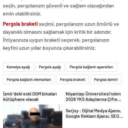
seçin, pergolanızın güvenli ve sağlam olacağından
emin olabilirsiniz.
Pergola braketi
seçimi, pergolanızın uzun ömürlü ve
dayanıklı olmasını sağlamak için kritik bir adımdır.
İhtiyacınıza uygun braketi seçerek, pergolanızın
keyfini uzun yıllar boyunca çıkarabilirsiniz.
Kamelya ayağı
Pergola ayağı
Pergola bağlantı aparatları
Pergola bağlantı elemanları
Pergola braketi
Pergola demiri
İzmir’deki eski DGM binaları
Nişantaşı Üniversitesi’nden
kütüphane olacak
2026 YKS Adaylarına Çifte
Güvence: Sabit Ücret ve
Kesintisiz Burs
Serjoy : Dijital Medya Ajansı,
Google Reklam Ajansı, SEO
Ajansı ve Web Tasarım Ajansı