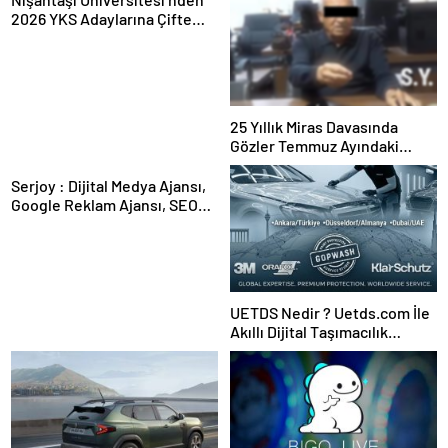
2026 YKS Adaylarına Çifte
Güvence: Sabit Ücret ve
Kesintisiz Burs
25 Yıllık Miras Davasında
Gözler Temmuz Ayındaki
Karar Duruşmasına Çevrildi
Serjoy : Dijital Medya Ajansı,
Google Reklam Ajansı, SEO
Ajansı ve Web Tasarım Ajansı
UETDS Nedir ? Uetds.com İle
Akıllı Dijital Taşımacılık
Yazılımı