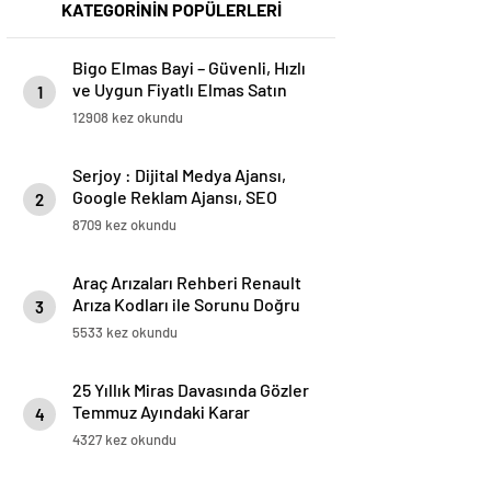
KATEGORİNİN POPÜLERLERİ
Bigo Elmas Bayi – Güvenli, Hızlı
ve Uygun Fiyatlı Elmas Satın
1
Almanın Yeni Adresi
12908 kez okundu
Serjoy : Dijital Medya Ajansı,
Google Reklam Ajansı, SEO
2
Ajansı ve Web Tasarım Ajansı
8709 kez okundu
Araç Arızaları Rehberi Renault
Arıza Kodları ile Sorunu Doğru
3
Teşhis Etme
5533 kez okundu
25 Yıllık Miras Davasında Gözler
Temmuz Ayındaki Karar
4
Duruşmasına Çevrildi
4327 kez okundu