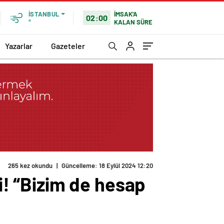
İMSAK'A
İSTANBUL
02:00
KALAN SÜRE
°
Yazarlar
Gazeteler
265 kez okundu
|
Güncelleme: 18 Eylül 2024 12:20
di! “Bizim de hesap