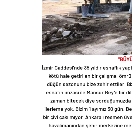
“BÜY
İzmir Caddesi’nde 35 yıldır esnaflık ya
kötü hale getirilen bir çalışma, öm
düğün sezonunu bize zehir ettiler. Bi
esnafın imzası ile Mansur Bey’e bir di
zaman bitecek diye sorduğumuzda sür
ilerleme yok. Bizim 1 ayımız 30 gün. 
bir çivi çakılmıyor. Ankaralı resmen ü
havalimanından şehir merkezine met