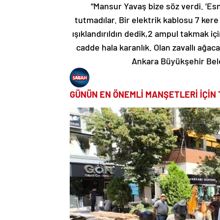
“Mansur Yavaş bize söz verdi. ‘Es
tutmadılar. Bir elektrik kablosu 7 kere
ışıklandırıldın dedik,2 ampul takmak içi
cadde hala karanlık. Olan zavallı ağac
Ankara Büyükşehir Bele
GÜNÜN EN ÖNEMLİ MANŞETLERİ İÇİN 