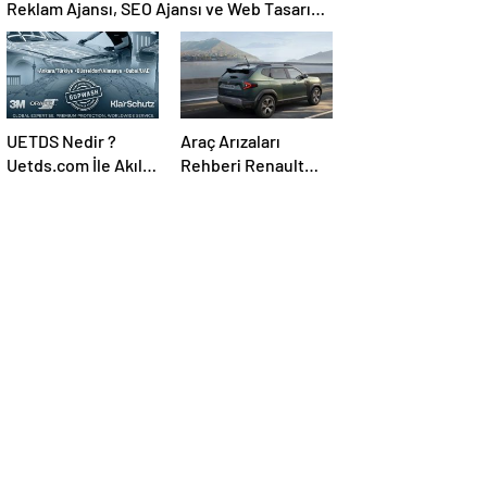
Reklam Ajansı, SEO Ajansı ve Web Tasarım
Ajansı
UETDS Nedir ?
Araç Arızaları
Uetds.com İle Akıllı
Rehberi Renault
Dijital Taşımacılık
Arıza Kodları ile
Yazılımı
Sorunu Doğru
Teşhis Etme