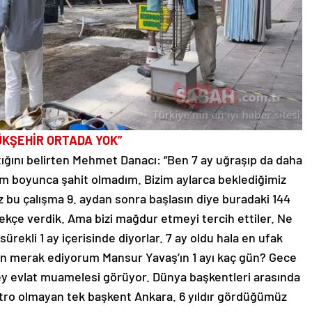
ÜKŞEHİR ORTADA YOK”
ptığını belirten Mehmet Danacı: “Ben 7 ay uğraşıp da daha
rüm boyunca şahit olmadım. Bizim aylarca beklediğimiz
z bu çalışma 9. aydan sonra başlasın diye buradaki 144
lekçe verdik. Ama bizi mağdur etmeyi tercih ettiler. Ne
ekli 1 ay içerisinde diyorlar. 7 ay oldu hala en ufak
Ben merak ediyorum Mansur Yavaş’ın 1 ayı kaç gün? Gece
vey evlat muamelesi görüyor. Dünya başkentleri arasında
ro olmayan tek başkent Ankara. 6 yıldır gördüğümüz