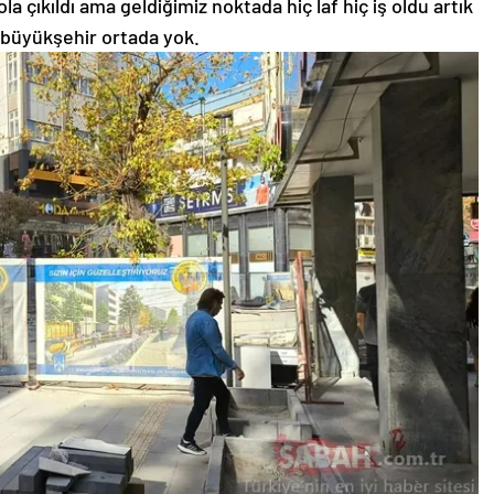
la çıkıldı ama geldiğimiz noktada hiç laf hiç iş oldu artık
büyükşehir ortada yok.