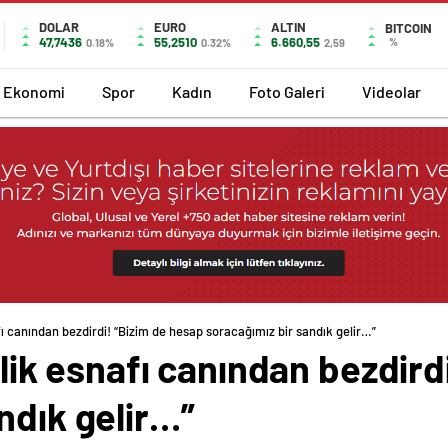
DOLAR
EURO
ALTIN
BITCOIN
47,7436
55,2510
6.660,55
%
0.18%
0.32%
2,59
Ekonomi
Spor
Kadın
Foto Galeri
Videolar
afı canından bezdirdi! “Bizim de hesap soracağımız bir sandık gelir…”
ilik esnafı canından bezdir
ndık gelir…”