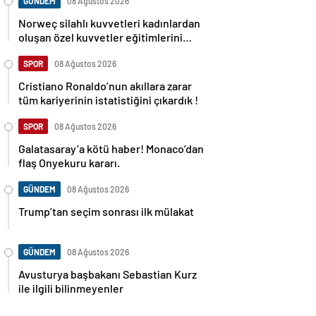
GÜNDEM
08 Ağustos 2026
Norweç silahlı kuvvetleri kadınlardan
oluşan özel kuvvetler eğitimlerini
başlattı.
SPOR
08 Ağustos 2026
Cristiano Ronaldo’nun akıllara zarar
tüm kariyerinin istatistiğini çıkardık !
SPOR
08 Ağustos 2026
Galatasaray’a kötü haber! Monaco’dan
flaş Onyekuru kararı.
GÜNDEM
08 Ağustos 2026
Trump’tan seçim sonrası ilk mülakat
GÜNDEM
08 Ağustos 2026
Avusturya başbakanı Sebastian Kurz
ile ilgili bilinmeyenler