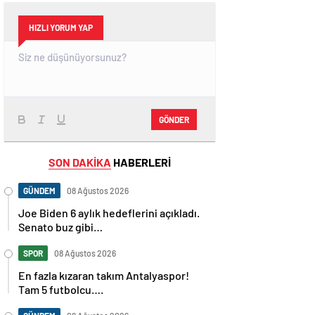
HIZLI YORUM YAP
GÖNDER
SON DAKİKA
HABERLERİ
GÜNDEM
08 Ağustos 2026
Joe Biden 6 aylık hedeflerini açıkladı.
Senato buz gibi…
SPOR
08 Ağustos 2026
En fazla kızaran takım Antalyaspor!
Tam 5 futbolcu….