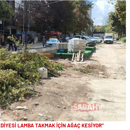
DİYESİ LAMBA TAKMAK İÇİN AĞAÇ KESİYOR”