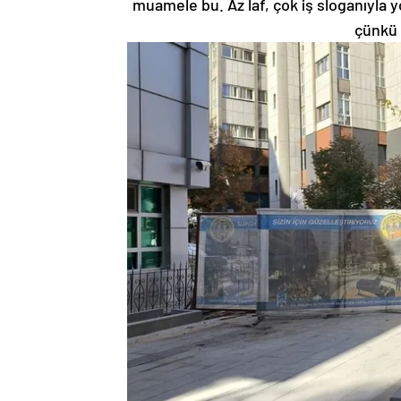
muamele bu. Az laf, çok iş sloganıyla yo
çünkü 