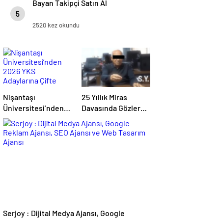
Bayan Takipçi Satın Al
5
2520 kez okundu
Nişantaşı
25 Yıllık Miras
Üniversitesi’nden
Davasında Gözler
2026 YKS
Temmuz Ayındaki
Adaylarına Çifte
Karar Duruşmasına
Güvence: Sabit
Çevrildi
Ücret ve Kesintisiz
Burs
Serjoy : Dijital Medya Ajansı, Google