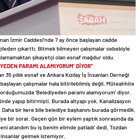
lunan İzmir Caddesi’nde 7 ay önce başlayan cadde
leden çıkarttı. Bitmek bilmeyen çalışmalar sebebiyle
 bulamamaktan şikayetçi olan esnaf mağdur oldu.
İYEDEN PARAMI ALAMIYORUM’ DİYOR”
35 yıllık esnaf ve Ankara Kızılay İş İnsanları Derneği
başlayan çalışmalar hala bitirilebilmiş değil. Müteahhite
sorduğumuzda ‘Belediyeden paramı alamıyorum’ diyor.
ünde yapıp bitirmişti. Burada altyapı yok. Kanalizasyon
. Daha bir kere bile belediye başkanını burada görmedik.
diye bir sorar. Geçen gün bir eylem yaptık sonrasında da
 yeni atandım bu iş benim elimde patladı’ dedi. Tozdan
insanlar gelmek istemiyor.